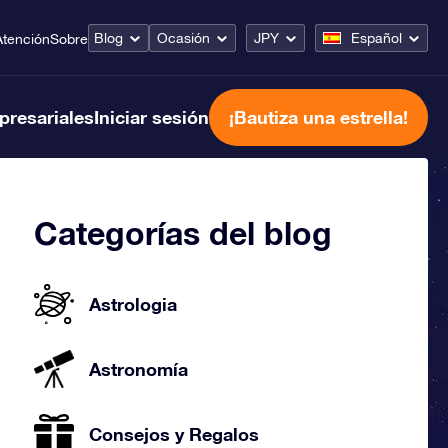
Blog
Ocasión
JPY
Español
Atención
Sobre
presariales
Iniciar sesión
¡Bautiza una estrella!
Categorías del blog
Astrologia
Astronomía
Consejos y Regalos