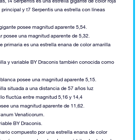
las, τ4 Serpentis es una estrella gigante de color roja
 principal y τ7 Serpentis una estrella con líneas
b gigante posee magnitud aparente 5,54.
ar posee una magnitud aparente de 5,32.
e primaria es una estrella enana de color amarilla
arilla y variable BY Draconis también conocida como
or blanca posee una magnitud aparente 5,15.
lla situada a una distancia de 57 años luz
llo fluctúa entre magnitud 5,16 y 14,4
 posee una magnitud aparente de 11,62.
2 Canum Venaticorum.
ariable BY Draconis.
nario compuesto por una estrella enana de color