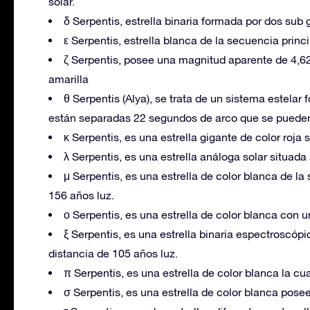
solar.
δ Serpentis, estrella binaria formada por dos sub 
ε Serpentis, estrella blanca de la secuencia princ
ζ Serpentis, posee una magnitud aparente de 4,62
amarilla
θ Serpentis (Alya), se trata de un sistema estelar
están separadas 22 segundos de arco que se pueden
κ Serpentis, es una estrella gigante de color roja
λ Serpentis, es una estrella análoga solar situada 
μ Serpentis, es una estrella de color blanca de l
156 años luz.
ο Serpentis, es una estrella de color blanca con 
ξ Serpentis, es una estrella binaria espectroscópi
distancia de 105 años luz.
π Serpentis, es una estrella de color blanca la cu
σ Serpentis, es una estrella de color blanca pos