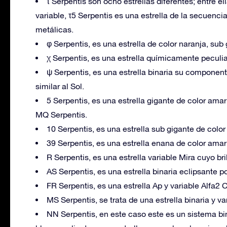
τ Serpentis son ocho estrellas diferentes; entre el
variable, τ5 Serpentis es una estrella de la secuencia
metálicas.
φ Serpentis, es una estrella de color naranja, su
χ Serpentis, es una estrella químicamente peculi
ψ Serpentis, es una estrella binaria su component
similar al Sol.
5 Serpentis, es una estrella gigante de color am
MQ Serpentis.
10 Serpentis, es una estrella sub gigante de col
39 Serpentis, es una estrella enana de color amari
R Serpentis, es una estrella variable Mira cuyo bri
AS Serpentis, es una estrella binaria eclipsante
FR Serpentis, es una estrella Ap y variable Alfa
MS Serpentis, se trata de una estrella binaria y v
NN Serpentis, en este caso este es un sistema bi