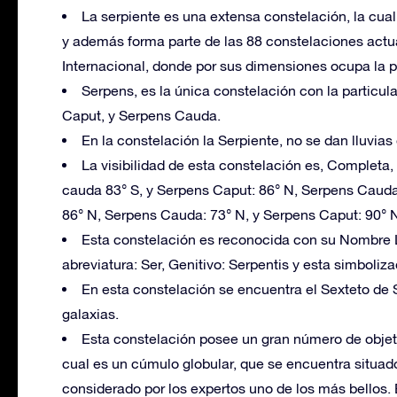
La serpiente es una extensa constelación, la cua
y además forma parte de las 88 constelaciones act
Internacional, donde por sus dimensiones ocupa la 
Serpens, es la única constelación con la particula
Caput, y Serpens Cauda.
En la constelación la Serpiente, no se dan lluvias
La visibilidad de esta constelación es, Completa,
cauda 83° S, y Serpens Caput: 86° N, Serpens Cauda: 
86° N, Serpens Cauda: 73° N, y Serpens Caput: 90° 
Esta constelación es reconocida con su Nombre L
abreviatura: Ser, Genitivo: Serpentis y esta simboliz
En esta constelación se encuentra el Sexteto de S
galaxias.
Esta constelación posee un gran número de objeto
cual es un cúmulo globular, que se encuentra situado
considerado por los expertos uno de los más bellos. 