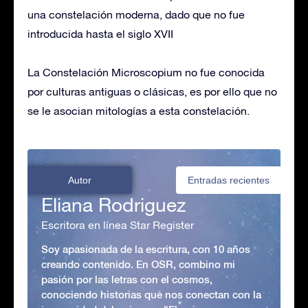
una constelación moderna, dado que no fue
introducida hasta el siglo XVII
La Constelación Microscopium no fue conocida
por culturas antiguas o clásicas, es por ello que no
se le asocian mitologías a esta constelación.
Autor
Entradas recientes
Eliana Rodriguez
Escritora en línea Star Register
Soy apasionada de la escritura, con 10 años
creando contenido. En OSR, combino mi
pasión por las letras con el cosmos,
conociendo historias que nos conectan con la