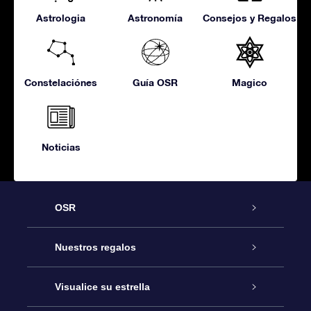
Astrologia
Astronomía
Consejos y Regalos
Constelaciónes
Guía OSR
Magico
Noticias
OSR
Atención
Nuestros regalos
Contáctanos
Regalo Estrella Online
Visualice su estrella