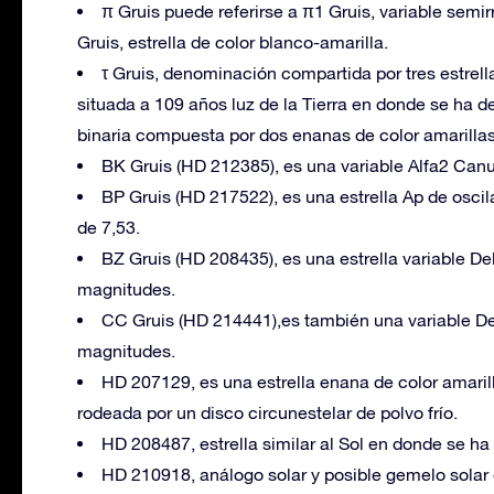
π Gruis puede referirse a π1 Gruis, variable semir
Gruis, estrella de color blanco-amarilla.
τ Gruis, denominación compartida por tres estrellas
situada a 109 años luz de la Tierra en donde se ha des
binaria compuesta por dos enanas de color amarillas,
BK Gruis (HD 212385), es una variable Alfa2 Ca
BP Gruis (HD 217522), es una estrella Ap de osci
de 7,53.
BZ Gruis (HD 208435), es una estrella variable Del
magnitudes.
CC Gruis (HD 214441),es también una variable Delt
magnitudes.
HD 207129, es una estrella enana de color amari
rodeada por un disco circunestelar de polvo frío.
HD 208487, estrella similar al Sol en donde se ha
HD 210918, análogo solar y posible gemelo solar 