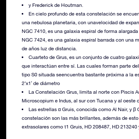
y Frederick de Houtman.
En cielo profundo de esta constelación se encuent
una nebulosa planetaria, con unavelocidad de expan
NGC 7410, es una galaxia espiral de forma alargada 
NGC 7424, es una galaxia espiral barrada con una m
de años luz de distancia.
Cuarteto de Grus, es un conjunto de cuatro ga
que interactúan entre sí. Las cuales forman parte d
tipo S0 situada seencuentra bastante próxima a la es
2’x1′ de diámetro
La Constelación Grus, limita al norte con Piscis A
Microscopium e Indus, al sur con Tucana y al oeste
Las estrellas α Gruis, conocida como Al Nair, y β
constelación son las más brillantes, además de esto
extrasolares como τ1 Gruis, HD 208487, HD 213240 