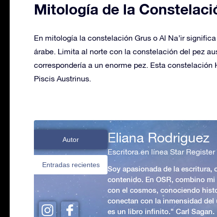
Mitología de la Constelaci
En mitología la constelación Grus o Al Na’ir significa
árabe. Limita al norte con la constelación del pez a
correspondería a un enorme pez. Esta constelación H
Piscis Austrinus.
Eliana Rodriguez
Autor
Escritora en línea Star Register
Entradas recientes
Soy apasionada de la escritura,
contenido. En OSR, combino mi p
con el cosmos, conociendo hist
conectan con la inmensidad del 
es un libro infinito." Carl Sagan