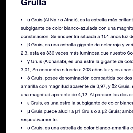
Grulla
α Gruis (Al Nair o Alnair), es la estrella más brilla
subgigante de color blanco-azulada con una magnitud
constelación. Se encuentra situada a 101 años luz de 
β Gruis, es una estrella gigante de color roja y var
2,3, esta es 336 veces más luminosa que nuestro Sol.
γ Gruis (Aldhanab), es una estrella gigante de c
3,01, Se encuentra situada a 203 años luz y es unas 
δ Gruis, posee denominación compartida por dos es
amarilla con magnitud aparente de 3,97, y δ2 Gruis, e
una magnitud aparente de 4,12. Al parecer las dos es
ε Gruis, es una estrella subgigante de color blan
μ Gruis puede aludir a μ1 Gruis o a μ2 Gruis; am
respectivamente.
ο Gruis, es una estrella de color blanco-amarilla