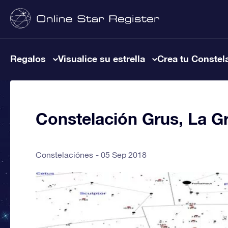
Regalos
Visualice su estrella
Crea tu Constel
Constelación Grus, La Gr
Constelaciónes
05 Sep 2018