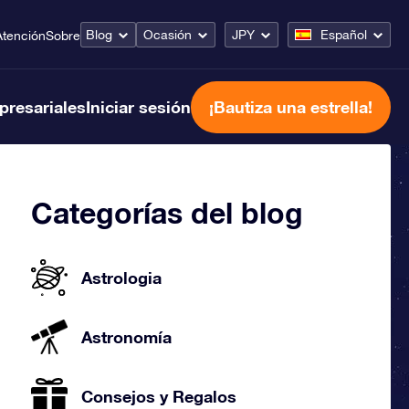
Blog
Ocasión
JPY
Español
Atención
Sobre
presariales
Iniciar sesión
¡Bautiza una estrella!
Categorías del blog
Astrologia
Astronomía
Consejos y Regalos