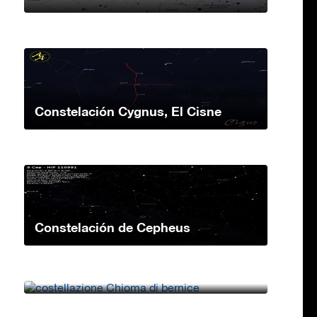
Constelación Cygnus, El Cisne
Constelación de Cepheus
Constelación de Coma Berenice, La
Cabellera de Berenice