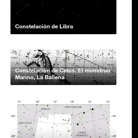
Constelación de Libra
Constelación de Cetus, El monstruo
Marino, La Ballena