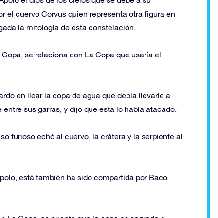
or el cuervo Corvus quien representa otra figura en
igada la mitología de esta constelación.
La Copa, se relaciona con La Copa que usaría el
ardo en llear la copa de agua que debía llevarle a
 entre sus garras, y dijo que esta lo había atacado.
 furioso echó al cuervo, la crátera y la serpiente al
Apolo, está también ha sido compartida por Baco
er, La Copa, se cuenta que la copa es sagrada e