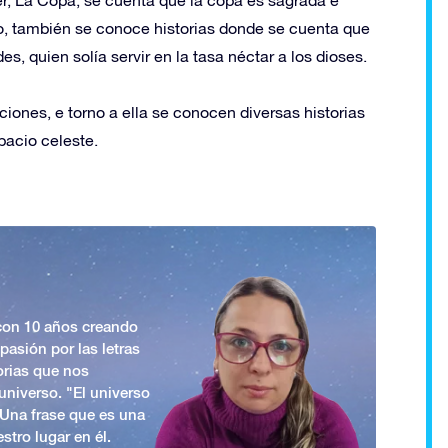
po, también se conoce historias donde se cuenta que
s, quien solía servir en la tasa néctar a los dioses.
iones, e torno a ella se conocen diversas historias
pacio celeste.
 con 10 años creando
asión por las letras
orias que nos
universo. "El universo
. Una frase que es una
stro lugar en él.