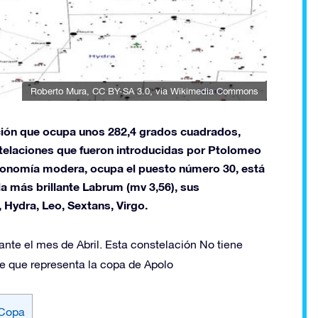
Roberto Mura
,
CC BY-SA 3.0
, via Wikimedia Commons
ación que ocupa unos 282,4 grados cuadrados,
nstelaciones que fueron introducidas por Ptolomeo
tronomía modera, ocupa el puesto número 30, está
la más brillante Labrum (mv 3,56), sus
 Hydra, Leo, Sextans, Virgo.
ante el mes de Abril. Esta constelación No tiene
ice que representa la copa de Apolo
 Copa