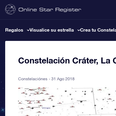
Regalos
Visualice su estrella
Crea tu Constel
Constelación Cráter, La
Constelaciónes
31 Ago 2018