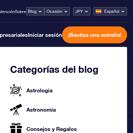
Blog
Ocasión
JPY
Español
Atención
Sobre
presariales
Iniciar sesión
¡Bautiza una estrella!
Categorías del blog
Astrologia
Astronomía
Consejos y Regalos