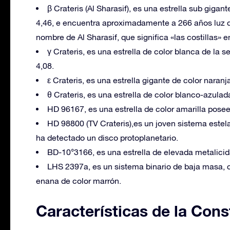
β Crateris (Al Sharasif), es una estrella sub gig
4,46, e encuentra aproximadamente a 266 años luz de
nombre de Al Sharasif, que significa «las costillas» e
γ Crateris, es una estrella de color blanca de la
4,08.
ε Crateris, es una estrella gigante de color nara
θ Crateris, es una estrella de color blanco-azula
HD 96167, es una estrella de color amarilla pose
HD 98800 (TV Crateris),es un joven sistema estela
ha detectado un disco protoplanetario.
BD-10°3166, es una estrella de elevada metalicida
LHS 2397a, es un sistema binario de baja masa, 
enana de color marrón.
Características de la Cons