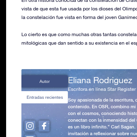
vista de que esta fue usada por los dioses del Olim
la constelación fue vista en forma del joven Ganímede
Lo cierto es que como muchas otras tantas constelac
mitológicas que dan sentido a su existencia en el es
Eliana Rodriguez
Autor
Escritora en línea Star Register
Entradas recientes
Soy apasionada de la escritura,
contenido. En OSR, combino mi p
con el cosmos, conociendo hist
conectan con la inmensidad del 
es un libro infinito." Carl Sagan
invitación a reflexionar sobre nue