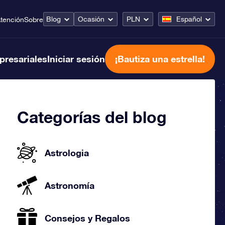
Blog
Ocasión
PLN
Español
tención
Sobre
presariales
Iniciar sesión
¡Bautiza una estrella!
Categorías del blog
Astrologia
Astronomía
Consejos y Regalos