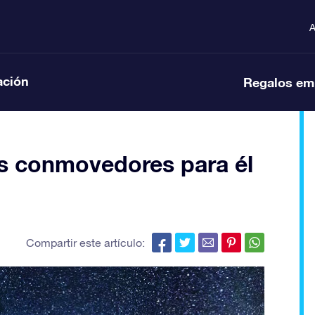
A
ación
Regalos em
s conmovedores para él
Compartir este artículo: