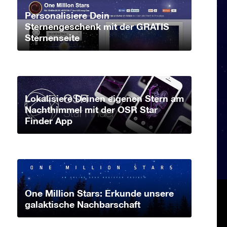
Personalisiere Dein
Sternengeschenk mit der GRATIS
Sternenseite
Lokalisiere Deinen eigenen Stern am
Nachthimmel mit der OSR Star
Finder App
One Million Stars: Erkunde unsere
galaktische Nachbarschaft