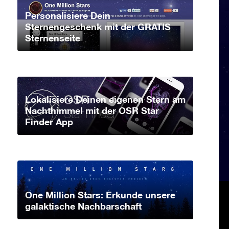
Personalisiere Dein
Sternengeschenk mit der GRATIS
Sternenseite
Lokalisiere Deinen eigenen Stern am
Nachthimmel mit der OSR Star
Finder App
One Million Stars: Erkunde unsere
galaktische Nachbarschaft