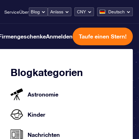
Blog
Anlass
CNY
Deutsch
Service
Über
Firmengeschenke
Anmelden
Taufe einen Stern!
Blogkategorien
Astronomie
Kinder
Nachrichten