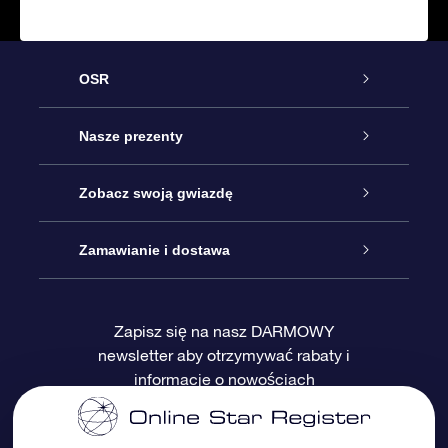
OSR
Obsługa
Nasze prezenty
Kontakt
Podarunek Gwiazda Online
Zobacz swoją gwiazdę
Blog
Pakiet Podarunkowy OSR
Rejestr Gwiazd
Zamawianie i dostawa
Najczęściej zadawane pytania
Prezent Super Star
Aplikacją OSR Star Finder
Logowanie
Zapisz się na nasz DARMOWY
newsletter aby otrzymywać rabaty i
Recenzje
Karta podarunkowa OSR
Sprsonalizowana Strona Gwiazdy
Metody płatności
informacje o nowościach
Prezenty firmowe
One Million Stars
Dostawa