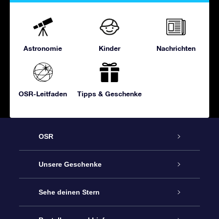
Astronomie
Kinder
Nachrichten
OSR-Leitfaden
Tipps & Geschenke
OSR
Service
Unsere Geschenke
Kontakt
Sterne schenken
Sehe deinen Stern
Blog