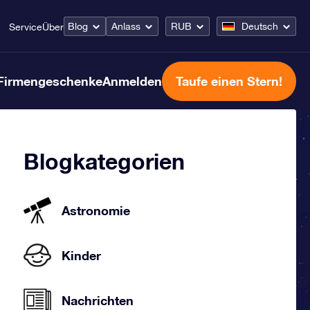
Blog
Anlass
RUB
Deutsch
Service
Über
Firmengeschenke
Anmelden
Taufe einen Stern!
Blogkategorien
Astronomie
Kinder
Nachrichten