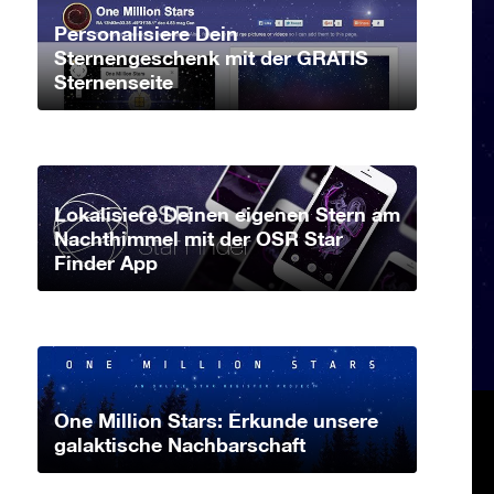
Personalisiere Dein
Sternengeschenk mit der GRATIS
Sternenseite
Lokalisiere Deinen eigenen Stern am
Nachthimmel mit der OSR Star
Finder App
One Million Stars: Erkunde unsere
galaktische Nachbarschaft