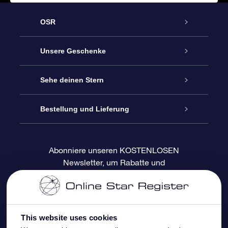
OSR
Service
Unsere Geschenke
Kontakt
Sterne schenken
Sehe deinen Stern
Blog
OSR-Geschenkpaket
Sternregister
Bestellung und Lieferung
Häufig Gestellte Fragen
Super Star Gift
OSR Star Finder App
Kundenlogin
Abonniere unseren KOSTENLOSEN
Newsletter, um Rabatte und
Bewertungen
OSR-Geschenkgutschein
Personalisierte Sternseite
Zahlungsinformationen
Produktneuigkeiten zu erhalten
Firmengeschenke
One Million Stars
Versandinformationen
This website uses cookies
OSR-Starsaver
Rückgaberecht