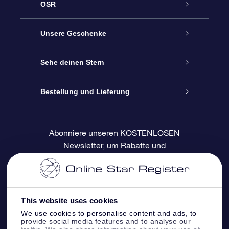
OSR
Service
Unsere Geschenke
Kontakt
Sterne schenken
Sehe deinen Stern
Blog
OSR-Geschenkpaket
Sternregister
Bestellung und Lieferung
Häufig Gestellte Fragen
Super Star Gift
OSR Star Finder App
Kundenlogin
Abonniere unseren KOSTENLOSEN
Newsletter, um Rabatte und
Bewertungen
OSR-Geschenkgutschein
Personalisierte Sternseite
Zahlungsinformationen
Produktneuigkeiten zu erhalten
Firmengeschenke
One Million Stars
Versandinformationen
This website uses cookies
OSR-Starsaver
Rückgaberecht
We use cookies to personalise content and ads, to
provide social media features and to analyse our