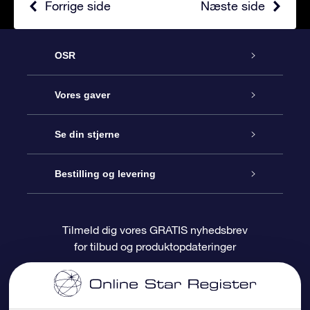
Forrige side
Næste side
OSR
Kundeservice
Vores gaver
Kontakt os
Online Stjernegave
Se din stjerne
Bloggen
OSR Gavepakke
Star Register
Bestilling og levering
Oftest stillede spørgsmål
Superstjernegave
OSR Star Finder Appen
Kundelogin
Tilmeld dig vores GRATIS nyhedsbrev
for tilbud og produktopdateringer
Anmeldelser
OSR Gavekortet
Personliggjort Stjerneside
Betalingsinformation
Firmagaver
One Million Stars
Forsendelsesoplysninger