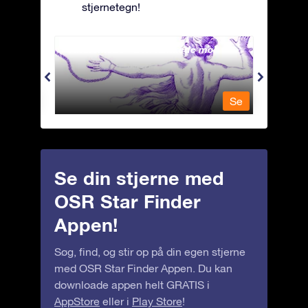
stjernetegn!
Andromeda - Den lænkede mø
Antli
Se
Se
Se din stjerne med
OSR Star Finder
Appen!
Søg, find, og stir op på din egen stjerne
med OSR Star Finder Appen. Du kan
downloade appen helt GRATIS i
AppStore
eller i
Play Store
!