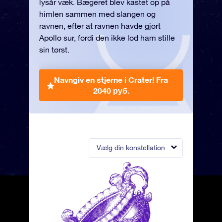
lysår væk. Bægeret blev kastet op på
himlen sammen med slangen og
ravnen, efter at ravnen havde gjort
Apollo sur, fordi den ikke lod ham stille
sin tørst.
Navngiv en stjerne i Crater!
Fra
2040 руб.
Vælg din konstellation