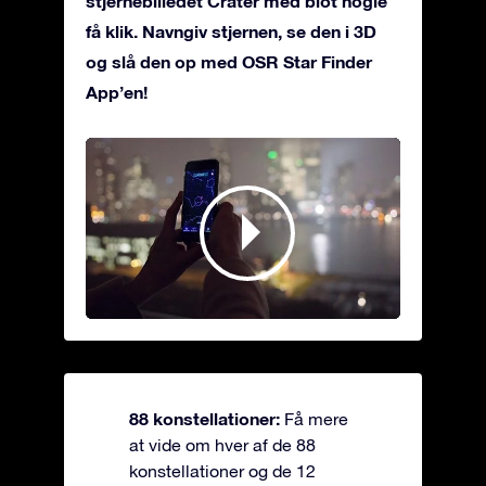
stjernebilledet Crater med blot nogle
få klik. Navngiv stjernen, se den i 3D
og slå den op med OSR Star Finder
App’en!
88 konstellationer:
Få mere
at vide om hver af de 88
konstellationer og de 12