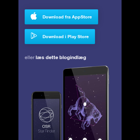
Download fra AppStore
Download i Play Store
læs dette blogindlæg
eller