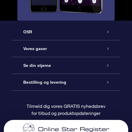
OSR
Kundeservice
Vores gaver
Kontakt os
Online Stjernegave
Se din stjerne
Bloggen
OSR Gavepakke
Star Register
Bestilling og levering
Oftest stillede spørgsmål
Superstjernegave
OSR Star Finder Appen
Kundelogin
Tilmeld dig vores GRATIS nyhedsbrev
for tilbud og produktopdateringer
Anmeldelser
OSR Gavekortet
Personliggjort Stjerneside
Betalingsinformation
Firmagaver
One Million Stars
Forsendelsesoplysninger