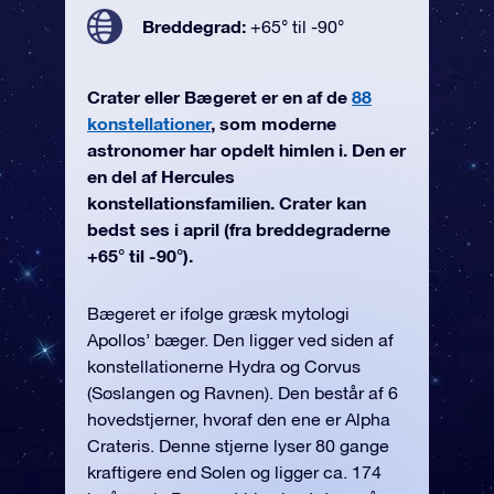
Breddegrad:
+65° til -90°
Crater eller Bægeret er en af de
88
konstellationer
, som moderne
astronomer har opdelt himlen i. Den er
en del af Hercules
konstellationsfamilien. Crater kan
bedst ses i april (fra breddegraderne
+65° til -90°).
Bægeret er ifølge græsk mytologi
Apollos’ bæger. Den ligger ved siden af
konstellationerne Hydra og Corvus
(Søslangen og Ravnen). Den består af 6
hovedstjerner, hvoraf den ene er Alpha
Crateris. Denne stjerne lyser 80 gange
kraftigere end Solen og ligger ca. 174