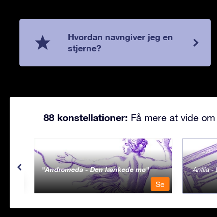
Hvordan navngiver jeg en
stjerne?
88 konstellationer:
Få mere at vide om 
Andromeda - Den lænkede mø
Antlia 
Se
Se