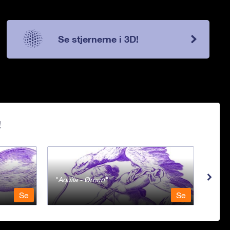
Se stjernerne i 3D!
!
Aquila - Ørnen
Aqu
Se
Se