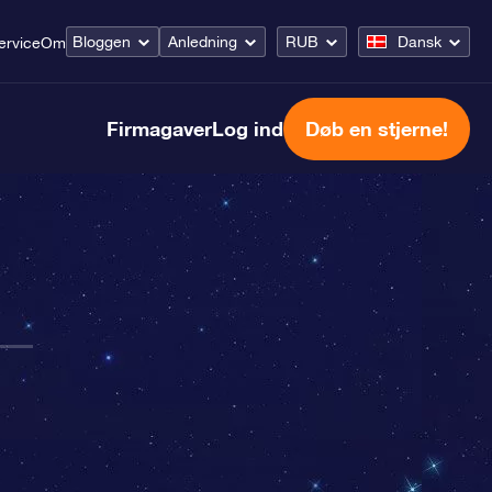
Bloggen
Anledning
RUB
Dansk
ervice
Om
Firmagaver
Log ind
Døb en stjerne!