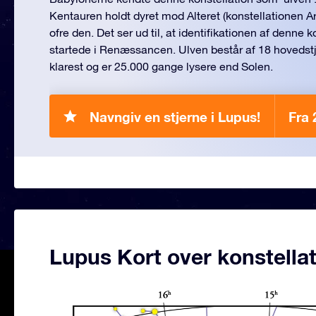
Kentauren holdt dyret mod Alteret (konstellationen A
ofre den. Det ser ud til, at identifikationen af denne 
startede i Renæssancen. Ulven består af 18 hovedstje
klarest og er 25.000 gange lysere end Solen.
Navngiv en stjerne i Lupus!
Fra 
Lupus Kort over konstella