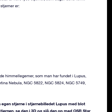
stjerner er:
ende himmellegemer, som man har fundet i Lupus,
etina Nebula, NGC 5822, NGC 5824, NGC 5749,
 egen stjerne i stjernebilledet Lupus med blot
 stjernen, se den i 3D og slå den op med OSR Star