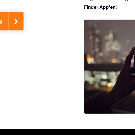
Finder App’en!
!