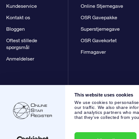
Kundeservice
Online Stjernegave
Kontakt os
OSR Gavepakke
Bloggen
Superstjernegave
Oftest stillede
OSR Gavekortet
spørgsmål
Firmagaver
Anmeldelser
This website uses cookies
We use cookies to personalise
our traffic. We also share info
and analytics partners who may
that they’ve collected from you
Online Star Register BV
- Laan van de Maagd 83, 7324 BT 