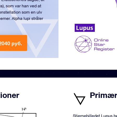
ra), som var han ved at
konstellation som en ulv
rner. Alpha lupi stråler
2040 руб.
tioner
Primære
Stjernebilledet Lupus be