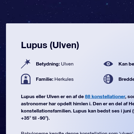
Lupus (Ulven)
Betydning:
Kan be
Ulven
Familie:
Bredd
Herkules
Lupus eller Ulven er en af de
88 konstellationer
, s
astronomer har opdelt himlen i. Den er en del af H
konstellationsfamilien. Lupus kan bedst ses i juni
+35° til -90°).
Babylonerne kendte denne konstellation som ‘ulven’.