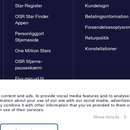
Star Register
Kundelogin
OSR Star Finder
Betalingsinformation
Appen
Forsendelsesoplysni
Personliggjort
Returpolitik
Stjerneside
Konstellationer
One Million Stars
OSR Stjerne-
pauseskærm
Flyv mig ud til
stjernerne VR-App
 content and ads, to provide social media features and to analyse
rmation about your use of our site with our social media, advertisi
 combine it with other information that you’ve provided to them o
r use of their services.
Show details
Presseside
Beskyttelse af perso
Apeldoorn, The Netherlands