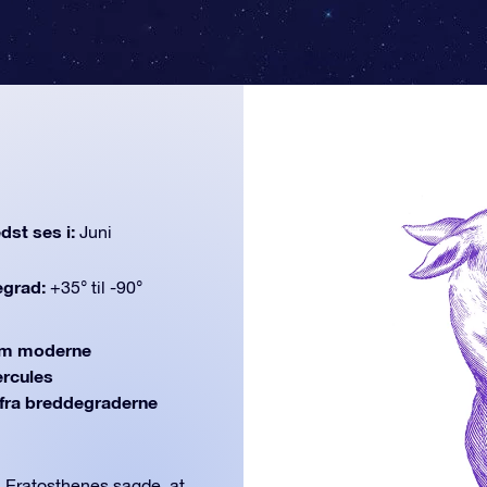
dst ses i:
Juni
egrad:
+35° til -90°
om moderne
ercules
 (fra breddegraderne
 Eratosthenes sagde, at