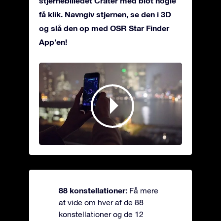
stjernebilledet Crater med blot nogle
få klik. Navngiv stjernen, se den i 3D
og slå den op med OSR Star Finder
App’en!
88 konstellationer:
Få mere
at vide om hver af de 88
konstellationer og de 12