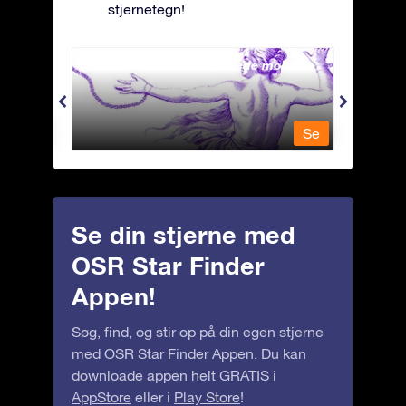
stjernetegn!
Andromeda - Den lænkede mø
Antli
Se
Se
Se din stjerne med
OSR Star Finder
Appen!
Søg, find, og stir op på din egen stjerne
med OSR Star Finder Appen. Du kan
downloade appen helt GRATIS i
AppStore
eller i
Play Store
!