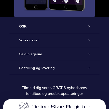
OSR
Kundeservice
Vores gaver
Kontakt os
Online Stjernegave
Se din stjerne
Bloggen
OSR Gavepakke
Star Register
Bestilling og levering
Oftest stillede spørgsmål
Superstjernegave
OSR Star Finder Appen
Kundelogin
Tilmeld dig vores GRATIS nyhedsbrev
for tilbud og produktopdateringer
Anmeldelser
OSR Gavekortet
Personliggjort Stjerneside
Betalingsinformation
Firmagaver
One Million Stars
Forsendelsesoplysninger