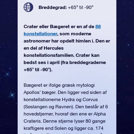
Breddegrad:
+65° til -90°
Crater eller Bægeret er en af de
88
konstellationer
, som moderne
astronomer har opdelt himlen i. Den er
en del af Hercules
konstellationsfamilien. Crater kan
bedst ses i april (fra breddegraderne
+65° til -90°).
Bægeret er ifølge græsk mytologi
Apollos’ bæger. Den ligger ved siden af
konstellationerne Hydra og Corvus
(Søslangen og Ravnen). Den består af 6
hovedstjerner, hvoraf den ene er Alpha
Crateris. Denne stjerne lyser 80 gange
kraftigere end Solen og ligger ca. 174