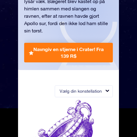
lysår væk. Bægeret blev kastet op på
himlen sammen med slangen og
ravnen, efter at ravnen havde gjort
Apollo sur, fordi den ikke lod ham stille
sin tørst.
Navngiv en stjerne i Crater!
Fra
139 R$
Vælg din konstellation