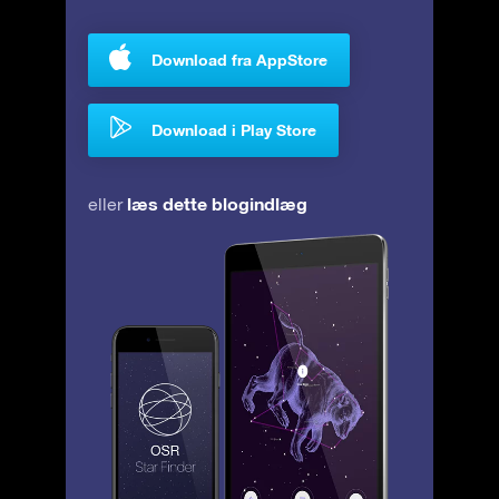
Download fra AppStore
Download i Play Store
læs dette blogindlæg
eller