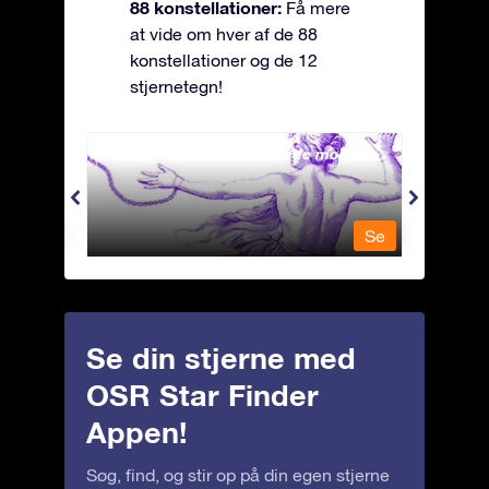
88 konstellationer:
Få mere
at vide om hver af de 88
konstellationer og de 12
stjernetegn!
Andromeda - Den lænkede mø
Antli
Se
Se
Se din stjerne med
OSR Star Finder
Appen!
Søg, find, og stir op på din egen stjerne