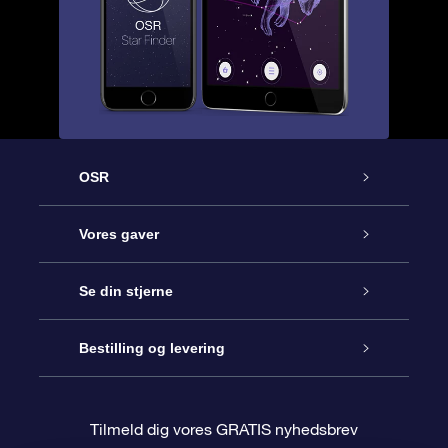
OSR
Kundeservice
Vores gaver
Kontakt os
Online Stjernegave
Se din stjerne
Bloggen
OSR Gavepakke
Star Register
Bestilling og levering
Oftest stillede spørgsmål
Superstjernegave
OSR Star Finder Appen
Kundelogin
Tilmeld dig vores GRATIS nyhedsbrev