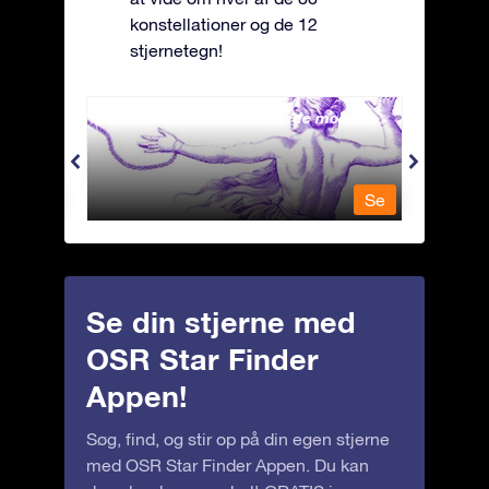
konstellationer og de 12
stjernetegn!
Andromeda - Den lænkede mø
Antli
Se
Se
Se din stjerne med
OSR Star Finder
Appen!
Søg, find, og stir op på din egen stjerne
med OSR Star Finder Appen. Du kan