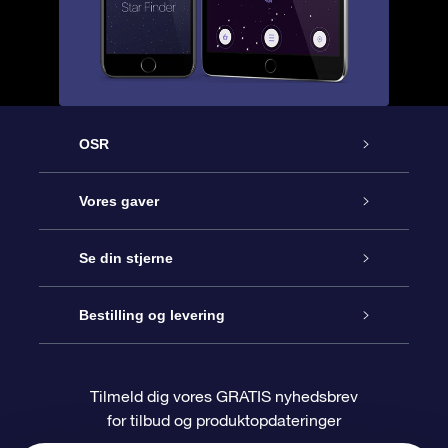
OSR
Kundeservice
Vores gaver
Kontakt os
Online Stjernegave
Se din stjerne
Bloggen
OSR Gavepakke
Star Register
Bestilling og levering
Oftest stillede spørgsmål
Superstjernegave
OSR Star Finder Appen
Kundelogin
Tilmeld dig vores GRATIS nyhedsbrev
for tilbud og produktopdateringer
Anmeldelser
OSR Gavekortet
Personliggjort Stjerneside
Betalingsinformation