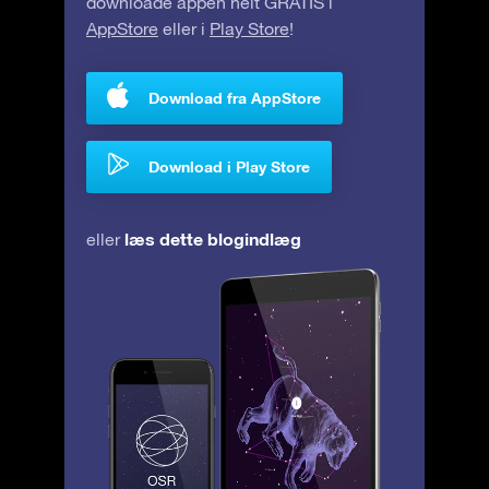
downloade appen helt GRATIS i
AppStore
eller i
Play Store
!
Download fra AppStore
Download i Play Store
læs dette blogindlæg
eller