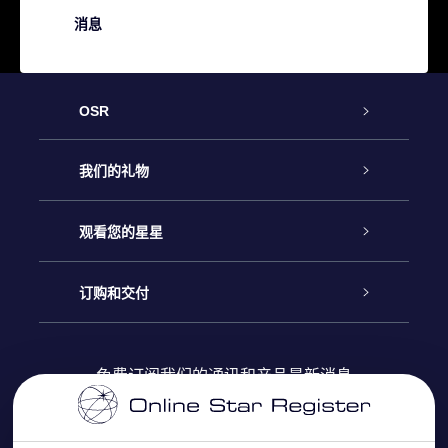
消息
OSR
客户服务
我们的礼物
联系我们
Online Star礼物
观看您的星星
Online Star Register
博客
OSR 礼物包
订购和交付
OSR Star Finder App
常见问题解答
Super Star礼物
客户登录
免费订阅我们的通讯和产品最新消息
个性化的Star Page
评论
OSR 礼物卡
付款信息