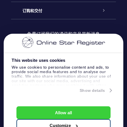
Online Star Register
博客
OSR 礼物包
订购和交付
OSR Star Finder App
常见问题解答
Super Star礼物
客户登录
免费订阅我们的通讯和产品最新消息
个性化的Star Page
评论
OSR 礼物卡
付款信息
One Million Stars
This website uses cookies
公司礼品
配送信息
We use cookies to personalise content and ads, to
provide social media features and to analyse our
OSR Starsaver
traffic. We also share information about your use of
退货政策&撤销权
our site with our social media, advertising and
analytics partners who may combine it with other
information that you’ve provided to them or that
Show details
带我飞向星星 VR 应用程序
they’ve collected from your use of their services.
个星座
Online Star Register BV
- Laan van de Maagd
83, 7324 BT Apeldoorn, The Netherlands
Allow all
客户服务:
help@osr.org
KVK: 60333553, VAT: NL 8538.62.722B01
Customize
One Million Stars
新闻页面