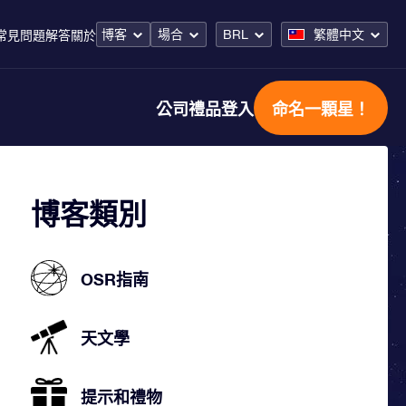
博客
場合
BRL
繁體中文
常見問題解答
關於
公司禮品
登入
命名一顆星！
博客類別
OSR指南
天文學
提示和禮物