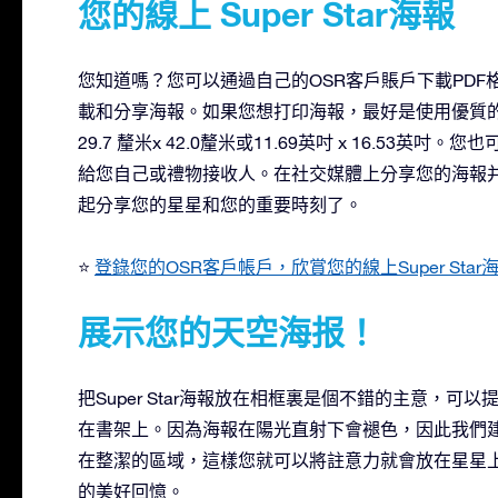
您的線上 Super Star海報
您知道嗎？您可以通過自己的OSR客戶賬戶下載PDF格式
載和分享海報。如果您想打印海報，最好是使用優質的
29.7 釐米x 42.0釐米或11.69英吋 x 16.53英吋
給您自己或禮物接收人。在社交媒體上分享您的海報并標記@o
起分享您的星星和您的重要時刻了。
⭐
登錄您的OSR客戶帳戶，欣賞您的線上Super Star
展示您的天空海报！
把Super Star海報放在相框裏是個不錯的主意，
在書架上。因為海報在陽光直射下會褪色，因此我們
在整潔的區域，這樣您就可以將註意力就會放在星星上。用
的美好回憶。