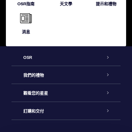
OSR指南
天文學
提示和禮物
消息
OSR
客戶服務
我們的禮物
聯繫我們
Online Star禮物
觀看您的星星
博客
OSR禮物包
星星注册
訂購和交付
OSR Star Finder App
常見問題解答
Super Star 禮物
客戶登錄