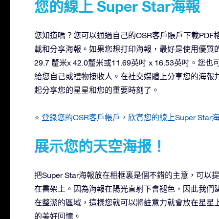
您的線上 Super Star海報
您知道嗎？您可以通過自己的OSR客戶賬戶下載PDF格式
載和分享海報。如果您想打印海報，最好是使用優質的
29.7 釐米x 42.0釐米或11.69英吋 x 16.53英吋
給您自己或禮物接收人。在社交媒體上分享您的海報并標記@o
起分享您的星星和您的重要時刻了。
⭐
登錄您的OSR客戶帳戶，欣賞您的線上Super Star
展示您的天空海报！
把Super Star海報放在相框裏是個不錯的主意，
在書架上。因為海報在陽光直射下會褪色，因此我們
在整潔的區域，這樣您就可以將註意力就會放在星星上。用
的美好回憶。