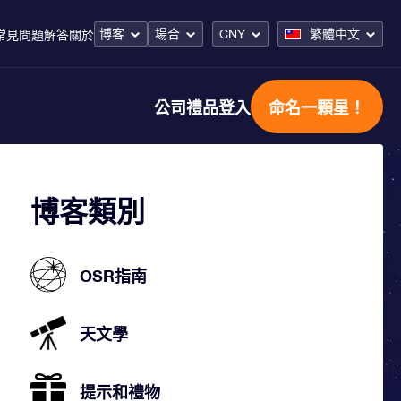
博客
場合
CNY
繁體中文
常見問題解答
關於
公司禮品
登入
命名一顆星！
博客類別
OSR指南
天文學
提示和禮物