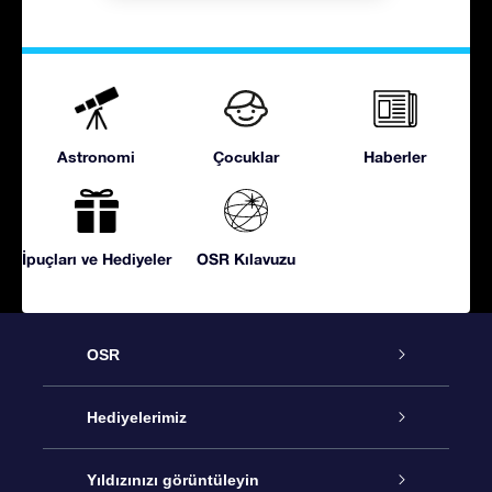
Astronomi
Çocuklar
Haberler
İpuçları ve Hediyeler
OSR Kılavuzu
OSR
Hizmet
Hediyelerimiz
İletişim
Çevrimiçi Yıldız Hediyesi
Yıldızınızı görüntüleyin