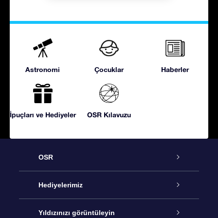
Astronomi
Çocuklar
Haberler
İpuçları ve Hediyeler
OSR Kılavuzu
OSR
Hizmet
Hediyelerimiz
İletişim
Çevrimiçi Yıldız Hediyesi
Yıldızınızı görüntüleyin