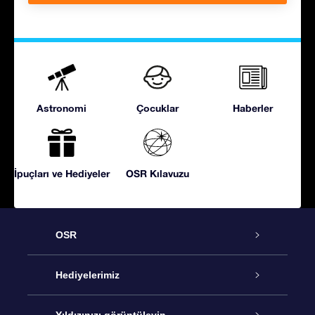
Astronomi
Çocuklar
Haberler
İpuçları ve Hediyeler
OSR Kılavuzu
OSR
Hizmet
Hediyelerimiz
İletişim
Çevrimiçi Yıldız Hediyesi