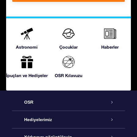
Astronomi
Çocuklar
Haberler
İpuçları ve Hediyeler
OSR Kılavuzu
OSR
Hizmet
Hediyelerimiz
İletişim
Çevrimiçi Yıldız Hediyesi