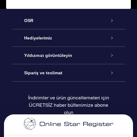
OSR
Hizmet
Hediyelerimiz
İletişim
Çevrimiçi Yıldız Hediyesi
Yıldızınızı görüntüleyin
Blogu
OSR Hediye Paketi
Star Register
Sipariş ve teslimat
Sıkça Sorulan Sorular
Muhteşem Yıldız Hediyesi
OSR Star Finder Uygulaması
Müşteri Girişi
İndirimler ve ürün güncellemeleri için
ÜCRETSİZ haber bültenimize abone
Değerlendirmeler
OSR Hediye Kartı
Kişiselleştirilmiş Yıldız Sayfası
Ödeme bilgileri
olun
Kurumsal hediyeler
Bir Milyon Yıldız
Sevkiyat bilgileri