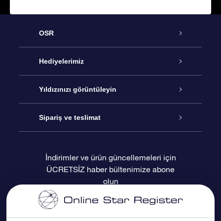
OSR
Hizmet
Hediyelerimiz
İletişim
Çevrimiçi Yıldız Hediyesi
Yıldızınızı görüntüleyin
Blogu
OSR Hediye Paketi
Star Register
Sipariş ve teslimat
Sıkça Sorulan Sorular
Muhteşem Yıldız Hediyesi
OSR Star Finder Uygulaması
Müşteri Girişi
İndirimler ve ürün güncellemeleri için
ÜCRETSİZ haber bültenimize abone
Değerlendirmeler
OSR Hediye Kartı
Kişiselleştirilmiş Yıldız Sayfası
Ödeme bilgileri
olun
Kurumsal hediyeler
Bir Milyon Yıldız
Sevkiyat bilgileri