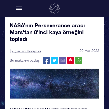
NASA’nın Perseverance aracı
Mars’tan 8’inci kaya örneğini
topladı
20 Mar 2022
İpuçları ve Hediyeler
Bu makaleyi paylaş:
Eylül 2021'den beri Mars'ta örnek toplayan