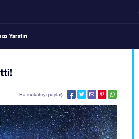
ızı Yaratın
ti!
Bu makaleyi paylaş: