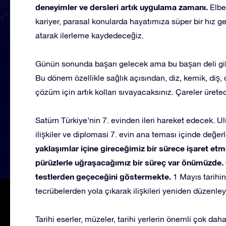
deneyimler ve dersleri artık uygulama zamanı.
Elbet
kariyer, parasal konularda hayatımıza süper bir hı
atarak ilerleme kaydedeceğiz.
Günün sonunda başarı gelecek ama bu başarı deli gibi
Bu dönem özellikle sağlık açısından, diz, kemik, diş, d
çözüm için artık kolları sıvayacaksınız. Çareler ürete
Satürn Türkiye’nin 7. evinden ileri hareket edecek. Ul
ilişkiler ve diplomasi 7. evin ana teması içinde değerle
yaklaşımlar içine gireceğimiz bir sürece işaret etm
pürüzlerle uğraşacağımız bir süreç var önümüzde. Öz
testlerden geçeceğini göstermekte.
1 Mayıs tarihi
tecrübelerden yola çıkarak ilişkileri yeniden düzenle
Tarihi eserler, müzeler, tarihi yerlerin önemli çok daha