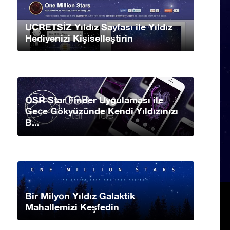
UCRETSİZ Yıldız Sayfası ile Yıldız
Hediyenizi Kişiselleştirin
OSR Star Finder Uygulaması ile
Gece Gökyüzünde Kendi Yıldızınızı
B...
Bir Milyon Yıldız Galaktik
Mahallemizi Keşfedin