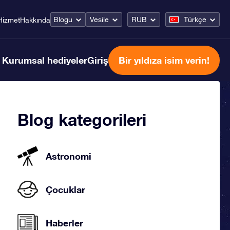
Blogu
Vesile
RUB
Türkçe
Hizmet
Hakkında
Kurumsal hediyeler
Giriş
Bir yıldıza isim verin!
Blog kategorileri
Astronomi
Çocuklar
Haberler