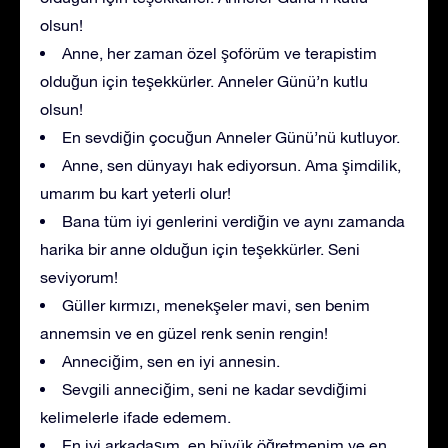
olsun!
Anne, her zaman özel şoförüm ve terapistim
olduğun için teşekkürler. Anneler Günü’n kutlu
olsun!
En sevdiğin çocuğun Anneler Günü’nü kutluyor.
Anne, sen dünyayı hak ediyorsun. Ama şimdilik,
umarım bu kart yeterli olur!
Bana tüm iyi genlerini verdiğin ve aynı zamanda
harika bir anne olduğun için teşekkürler. Seni
seviyorum!
Güller kırmızı, menekşeler mavi, sen benim
annemsin ve en güzel renk senin rengin!
Anneciğim, sen en iyi annesin.
Sevgili anneciğim, seni ne kadar sevdiğimi
kelimelerle ifade edemem.
En iyi arkadaşım, en büyük öğretmenim ve en