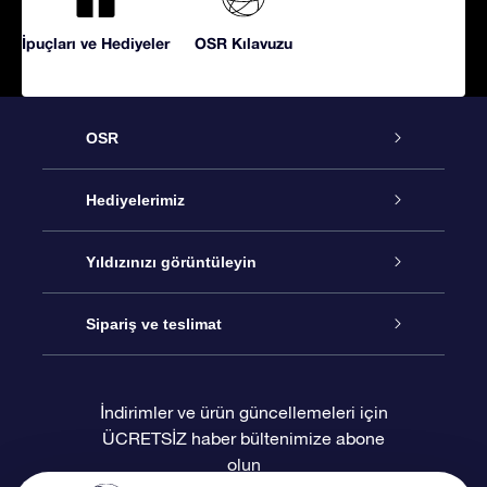
İpuçları ve Hediyeler
OSR Kılavuzu
OSR
Hizmet
Hediyelerimiz
İletişim
Çevrimiçi Yıldız Hediyesi
Yıldızınızı görüntüleyin
Blogu
OSR Hediye Paketi
Star Register
Sipariş ve teslimat
Sıkça Sorulan Sorular
Muhteşem Yıldız Hediyesi
OSR Star Finder Uygulaması
Müşteri Girişi
İndirimler ve ürün güncellemeleri için
ÜCRETSİZ haber bültenimize abone
Değerlendirmeler
OSR Hediye Kartı
Kişiselleştirilmiş Yıldız Sayfası
Ödeme bilgileri
olun