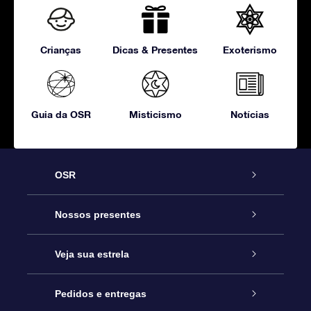
Crianças
Dicas & Presentes
Exoterismo
Guia da OSR
Misticismo
Notícias
OSR
Serviço
Nossos presentes
Entre em contato conosco
Presente estrelar on-line
Veja sua estrela
Blog
Pacote de presente da OSR
Star Register
Pedidos e entregas