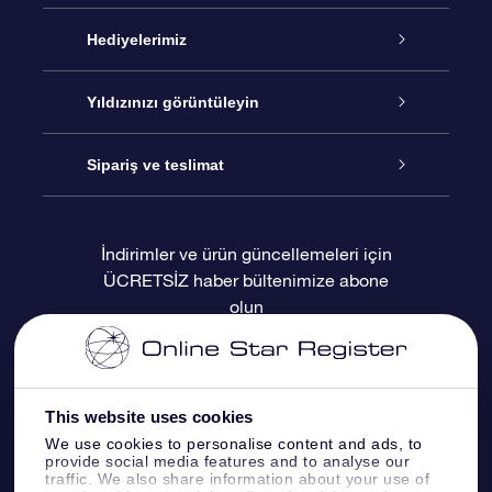
Hizmet
Hediyelerimiz
İletişim
Çevrimiçi Yıldız Hediyesi
Yıldızınızı görüntüleyin
Blogu
OSR Hediye Paketi
Star Register
Sipariş ve teslimat
Sıkça Sorulan Sorular
Muhteşem Yıldız Hediyesi
OSR Star Finder Uygulaması
Müşteri Girişi
İndirimler ve ürün güncellemeleri için
ÜCRETSİZ haber bültenimize abone
Değerlendirmeler
OSR Hediye Kartı
Kişiselleştirilmiş Yıldız Sayfası
Ödeme bilgileri
olun
Kurumsal hediyeler
Bir Milyon Yıldız
Sevkiyat bilgileri
OSR Starsaver
İade Politikası
This website uses cookies
We use cookies to personalise content and ads, to
provide social media features and to analyse our
Fly me to the stars VR sanal gerçeklik
Takımyıldızı
traffic. We also share information about your use of
uygulaması