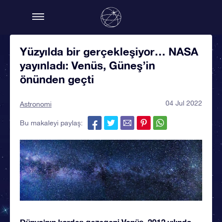
Yüzyılda bir gerçekleşiyor… NASA
yayınladı: Venüs, Güneş’in
önünden geçti
04 Jul 2022
Astronomi
Bu makaleyi paylaş:
Dünya'nın kardeş gezegeni Venüs, 2012 yılında