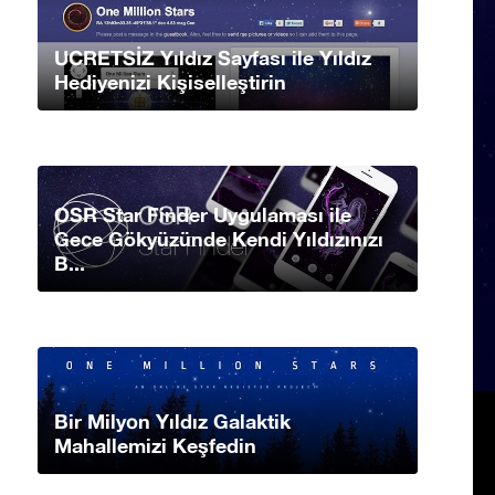
UCRETSİZ Yıldız Sayfası ile Yıldız
Hediyenizi Kişiselleştirin
OSR Star Finder Uygulaması ile
Gece Gökyüzünde Kendi Yıldızınızı
B...
Bir Milyon Yıldız Galaktik
Mahallemizi Keşfedin