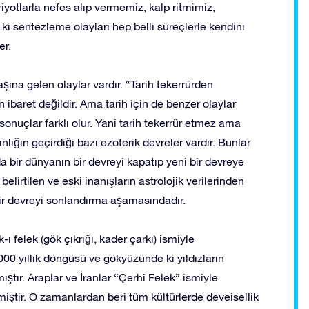
riyotlarla nefes alıp vermemiz, kalp ritmimiz,
i sentezleme olayları hep belli süreçlerle kendini
er.
aşına gelen olaylar vardır. “Tarih tekerrürden
n ibaret değildir. Ama tarih için de benzer olaylar
sonuçlar farklı olur. Yani tarih tekerrür etmez ama
nlığın geçirdiği bazı ezoterik devreler vardır. Bunlar
da bir dünyanın bir devreyi kapatıp yeni bir devreye
lirtilen ve eski inanışların astrolojik verilerinden
 bir devreyi sonlandırma aşamasındadır.
-ı felek (gök çıkrığı, kader çarkı) ismiyle
 yıllık döngüsü ve gökyüzünde ki yıldızların
mıştır. Araplar ve İranlar “Çerhi Felek” ismiyle
miştir. O zamanlardan beri tüm kültürlerde deveisellik