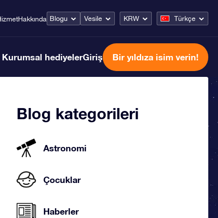
Blogu
Vesile
KRW
Türkçe
Hizmet
Hakkında
Kurumsal hediyeler
Giriş
Bir yıldıza isim verin!
Blog kategorileri
Astronomi
Çocuklar
Haberler