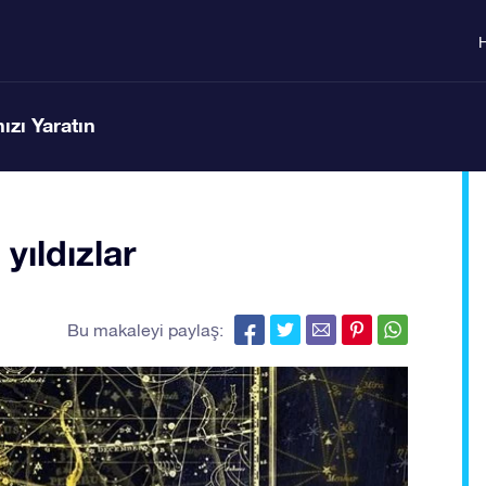
ızı Yaratın
ıldızlar
Bu makaleyi paylaş: