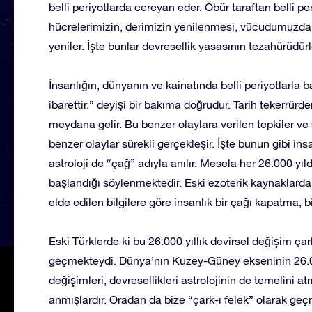
belli periyotlarda cereyan eder. Öbür taraftan belli pe
hücrelerimizin, derimizin yenilenmesi, vücudumuzda k
yeniler. İşte bunlar devresellik yasasının tezahürüdürl
İnsanlığın, dünyanın ve kainatında belli periyotlarla b
ibarettir.” deyişi bir bakıma doğrudur. Tarih tekerrürde
meydana gelir. Bu benzer olaylara verilen tepkiler ve 
benzer olaylar sürekli gerçekleşir. İşte bunun gibi insa
astroloji de “çağ” adıyla anılır. Mesela her 26.000 yıl
başlandığı söylenmektedir. Eski ezoterik kaynaklarda be
elde edilen bilgilere göre insanlık bir çağı kapatma,
Eski Türklerde ki bu 26.000 yıllık devirsel değişim çark
geçmekteydi. Dünya’nın Kuzey-Güney ekseninin 26.000
değişimleri, devresellikleri astrolojinin de temelini at
anmışlardır. Oradan da bize “çark-ı felek” olarak geç