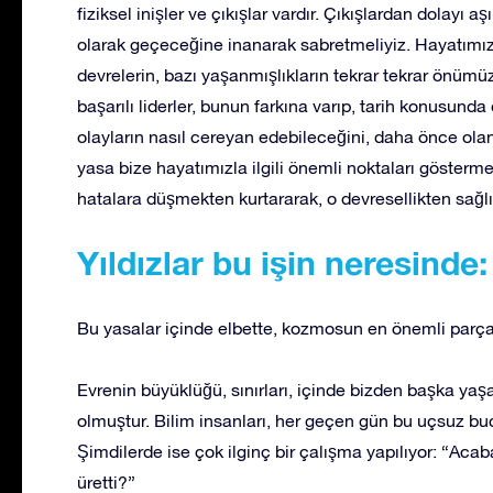
fiziksel inişler ve çıkışlar vardır. Çıkışlardan dolayı
olarak geçeceğine inanarak sabretmeliyiz. Hayatımızı
devrelerin, bazı yaşanmışlıkların tekrar tekrar önü
başarılı liderler, bunun farkına varıp, tarih konusunda
olayların nasıl cereyan edebileceğini, daha önce olan
yasa bize hayatımızla ilgili önemli noktaları gösterm
hatalara düşmekten kurtararak, o devresellikten sağl
Yıldızlar bu işin neresinde:
Bu yasalar içinde elbette, kozmosun en önemli parçal
Evrenin büyüklüğü, sınırları, içinde bizden başka y
olmuştur. Bilim insanları, her geçen gün bu uçsuz bucak
Şimdilerde ise çok ilginç bir çalışma yapılıyor: “Acab
üretti?”