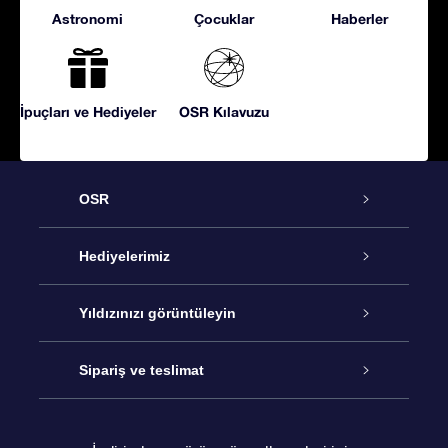
Astronomi
Çocuklar
Haberler
İpuçları ve Hediyeler
OSR Kılavuzu
OSR
Hizmet
Hediyelerimiz
İletişim
Çevrimiçi Yıldız Hediyesi
Yıldızınızı görüntüleyin
Blogu
OSR Hediye Paketi
Star Register
Sipariş ve teslimat
Sıkça Sorulan Sorular
Muhteşem Yıldız Hediyesi
OSR Star Finder Uygulaması
Müşteri Girişi