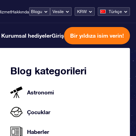
Blogu
Vesile
KRW
Türkçe
Hizmet
Hakkında
Kurumsal hediyeler
Giriş
Bir yıldıza isim verin!
Blog kategorileri
Astronomi
Çocuklar
Haberler