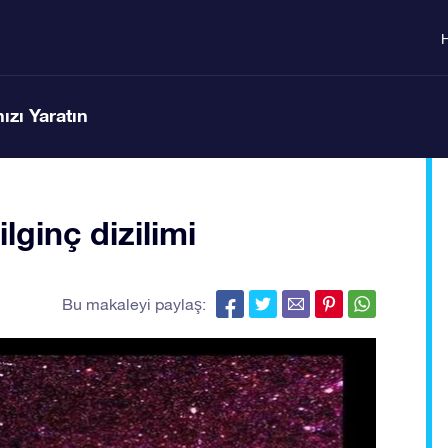
ızı Yaratın
lginç dizilimi
Bu makaleyi paylaş: