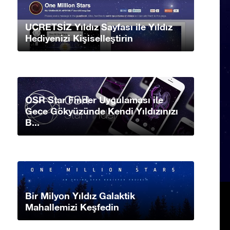
UCRETSİZ Yıldız Sayfası ile Yıldız
Hediyenizi Kişiselleştirin
OSR Star Finder Uygulaması ile
Gece Gökyüzünde Kendi Yıldızınızı
B...
Bir Milyon Yıldız Galaktik
Mahallemizi Keşfedin