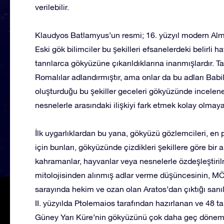
verilebilir.
Klaudyos Batlamyus’un resmi; 16. yüzyıl modern Alma
Eski gök bilimciler bu şekilleri efsanelerdeki belirl
tanrılarca gökyüzüne çıkarıldıklarına inanmışlardır. 
Romalılar adlandırmıştır, ama onlar da bu adları Babilli
oluşturduğu bu şekiller geceleri gökyüzünde incelene
nesnelerle arasındaki ilişkiyi fark etmek kolay olmayab
İlk uygarlıklardan bu yana, gökyüzü gözlemcileri, en p
için bunları, gökyüzünde çizdikleri şekillere göre bir
kahramanlar, hayvanlar veya nesnelerle özdeşleştiril
mitolojisinden alınmış adlar verme düşüncesinin, MÖ
sarayında hekim ve ozan olan Aratos’dan çıktığı sanıl
II. yüzyılda Ptolemaios tarafından hazırlanan ve 48 t
Güney Yarı Küre’nin gökyüzünü çok daha geç döneml