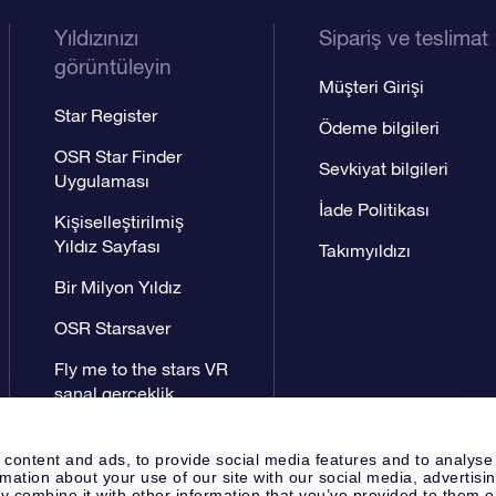
Yıldızınızı
Sipariş ve teslimat
görüntüleyin
Müşteri Girişi
Star Register
Ödeme bilgileri
OSR Star Finder
Sevkiyat bilgileri
Uygulaması
İade Politikası
Kişiselleştirilmiş
Yıldız Sayfası
Takımyıldızı
Bir Milyon Yıldız
OSR Starsaver
Fly me to the stars VR
sanal gerçeklik
uygulaması
 content and ads, to provide social media features and to analyse
rmation about your use of our site with our social media, advertisi
 combine it with other information that you’ve provided to them o