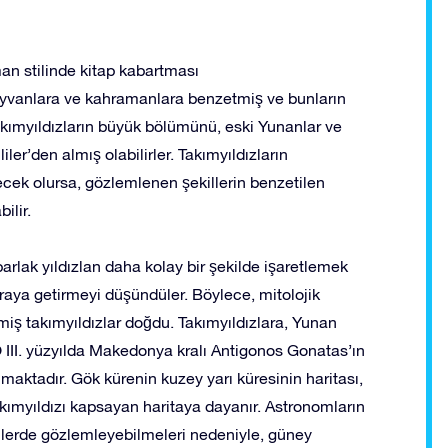
n stilinde kitap kabartması
i hayvanlara ve kahramanlara benzetmiş ve bunların
Takımyıldızların büyük bölümünü, eski Yunanlar ve
ler’den almış olabilirler. Takımyıldızların
cek olursa, gözlemlenen şekillerin benzetilen
ilir.
arlak yıldızlan daha kolay bir şekilde işaretlemek
 araya getirmeyi düşündüler. Böylece, mitolojik
miş takımyıldızlar doğdu. Takımyıldızlara, Yunan
 III. yüzyılda Makedonya kralı Antigonos Gonatas’ın
maktadır. Gök kürenin kuzey yarı küresinin haritası,
akımyıldızı kapsayan haritaya dayanır. Astronomların
erde gözlemleyebilmeleri nedeniyle, güney