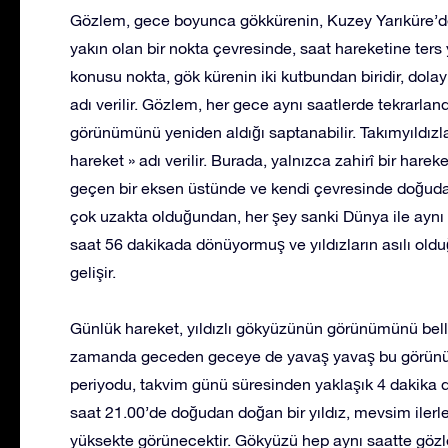
Gözlem, gece boyunca gökkürenin, Kuzey Yarıküre’de,
yakın olan bir nokta çevresinde, saat hareketine ters
konusu nokta, gök kürenin iki kutbundan biridir, dolay
adı verilir. Gözlem, her gece aynı saatlerde tekrarla
görünümünü yeniden aldığı saptanabilir. Takımyıldızl
hareket » adı verilir. Burada, yalnızca zahirî bir har
geçen bir eksen üstünde ve kendi çevresinde doğudan
çok uzakta olduğundan, her şey sanki Dünya ile aynı
saat 56 dakikada dönüyormuş ve yıldızların asılı old
gelişir.
Günlük hareket, yıldızlı gökyüzünün görünümünü belli
zamanda geceden geceye de yavaş yavaş bu görünü
periyodu, takvim günü süresinden yaklaşık 4 dakika d
saat 21.00’de doğudan doğan bir yıldız, mevsim iler
yüksekte görünecektir. Gökyüzü hep aynı saatte göz