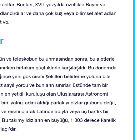
astlar. Bunları, XVII. yüzyılda özellikle Bayer ve
adlandırdılar ve daha çok kuş veya bilimsel alet adlan
t vb.
r
ürbün ve teleskobun bulunmasından sonra, bu aletlerle
alınırken birtakım güçlüklerle karşılaşıldı. Bu dönemde
ğince yeni gök cismi şekilleri belirleme yoluna bile
ız sayılıyordu ve bunların sınırları üstünde tam bir
 en yetkili kuruluşu olan Uluslararası Astronomi
iri, yalnız adını aldığı parlak yıldızlar grubunu değil,
e resmî olarak Latince adıyla veya üç harflik bir
. Bu takımyıldızların en büyüğü, 1 303 derece karelik
açı’dır.