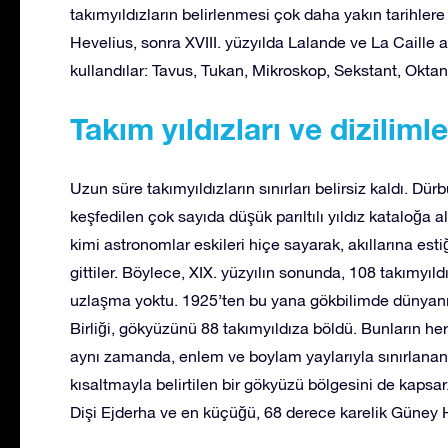
takımyıldızların belirlenmesi çok daha yakın tarihlere r
Hevelius, sonra XVIII. yüzyılda Lalande ve La Caille 
kullandılar: Tavus, Tukan, Mikroskop, Sekstant, Oktan
Takım yıldızları ve dizilimle
Uzun süre takımyıldızların sınırları belirsiz kaldı. D
keşfedilen çok sayıda düşük parıltılı yıldız kataloğa 
kimi astronomlar eskileri hiçe sayarak, akıllarına esti
gittiler. Böylece, XIX. yüzyılın sonunda, 108 takımyıld
uzlaşma yoktu. 1925’ten bu yana gökbilimde dünyanın
Birliği, gökyüzünü 88 takımyıldıza böldü. Bunların her b
aynı zamanda, enlem ve boylam yaylarıyla sınırlanan v
kısaltmayla belirtilen bir gökyüzü bölgesini de kapsar
Dişi Ejderha ve en küçüğü, 68 derece karelik Güney H