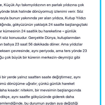
 Küçük Ayı takımyıldızının en parlak yıldızına çok
 yönde blok halinde dönüyormuş izlenimi verir. Söz
ısıyla bunun yakınında yer alan yıldıza, Kutup Yıldızı
ndığında, gökyüzünün yaklaşık 24 saatte başlangıçtaki
ar kümesinin 24 saatlik bu hareketine « günlük
eket söz konusudur. Gerçekte Dünya, kutuplarından
 batıya 23 saat 56 dakikada döner. Ama yıldızlar
 eksen çevresinde, aynı periyoda, ama ters yönde 23
uğu çok büyük bir kürenin merkezin-deymişiz gibi
 bir yerde yalnız saatten saate değiştirmez, aynı
mü dönüşüme uğratır; çünkü günlük hareket
aha kısadır: nitekim, bir mevsimin başlangıcında
ledikçe, aynı saatte gökyüzünde giderek daha
lemlendiğinde, bu durumun aydan aya değiştiği