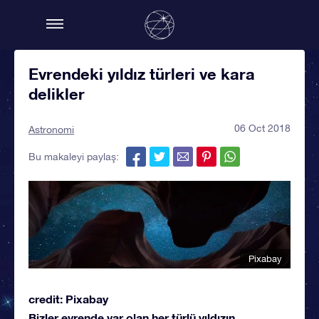
Evrendeki yıldız türleri ve kara
delikler
06 Oct 2018
Astronomi
Bu makaleyi paylaş:
Pixabay
credit: Pixabay
Bizler evrende var olan her türlü yıldızın