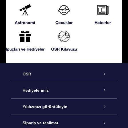
Astronomi
Çocuklar
Haberler
İpuçları ve Hediyeler
OSR Kılavuzu
OSR
Hizmet
Hediyelerimiz
İletişim
Çevrimiçi Yıldız Hediyesi
Yıldızınızı görüntüleyin
Blogu
OSR Hediye Paketi
Star Register
Sipariş ve teslimat