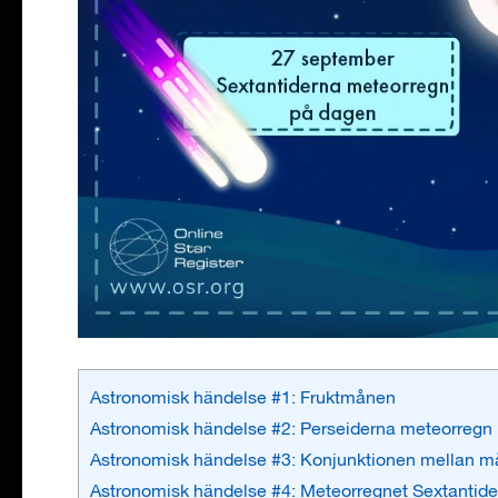
Astronomisk händelse #1: Fruktmånen
Astronomisk händelse #2: Perseiderna meteorregn
Astronomisk händelse #3: Konjunktionen mellan 
Astronomisk händelse #4: Meteorregnet Sextantid