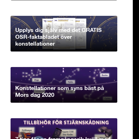
Upplys dig själv med det GRATIS
OSR-faktabladet över
konstellationer
Konstellationer som syns bäst på
Mors dag 2020
7 tips för en framgångsrik kväll med