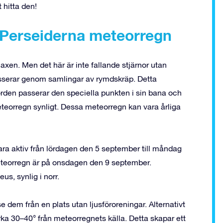
hitta den!
 Perseiderna meteorregn
axen. Men det här är inte fallande stjärnor utan
sserar genom samlingar av rymdskräp. Detta
orden passerar den speciella punkten i sin bana och
eteorregn synligt. Dessa meteorregn kan vara årliga
ra aktiv från lördagen den 5 september till måndag
eteorregn är på onsdagen den 9 september.
s, synlig i norr.
se dem från en plats utan ljusföroreningar. Alternativt
rka 30–40° från meteorregnets källa. Detta skapar ett