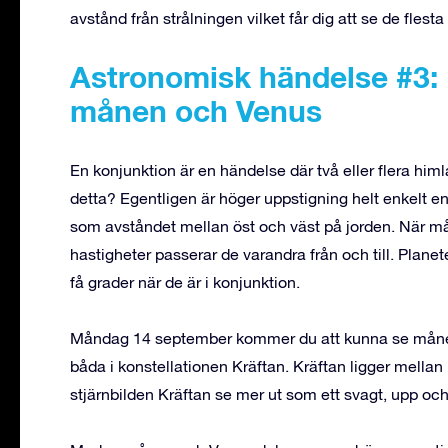
avstånd från strålningen vilket får dig att se de flest
Astronomisk händelse #3:
månen och Venus
En konjunktion är en händelse där två eller flera hi
detta? Egentligen är höger uppstigning helt enkelt e
som avståndet mellan öst och väst på jorden. När mån
hastigheter passerar de varandra från och till. Plane
få grader när de är i konjunktion.
Måndag 14 september kommer du att kunna se måne
båda i konstellationen Kräftan. Kräftan ligger mellan
stjärnbilden Kräftan se mer ut som ett svagt, upp oc