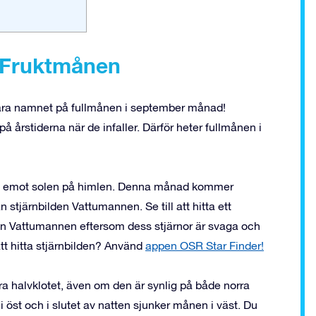
 Fruktmånen
ara namnet på fullmånen i september månad!
 årstiderna när de infaller. Därför heter fullmånen i
itt emot solen på himlen. Denna månad kommer
tjärnbilden Vattumannen. Se till att hitta ett
nen Vattumannen eftersom dess stjärnor är svaga och
att hitta stjärnbilden? Använd
appen OSR Star Finder!
 halvklotet, även om den är synlig på både norra
i öst och i slutet av natten sjunker månen i väst. Du