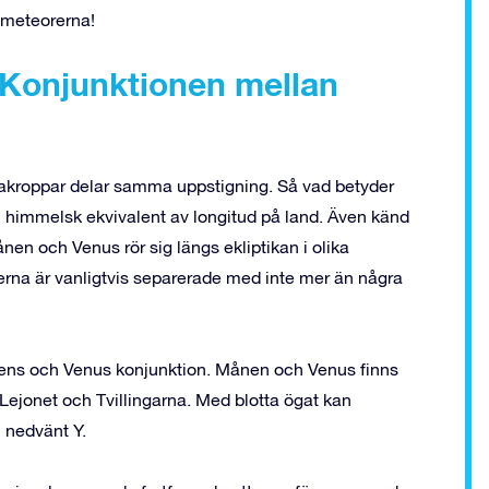
a meteorerna!
 Konjunktionen mellan
mlakroppar delar samma uppstigning. Så vad betyder
n himmelsk ekvivalent av longitud på land. Även känd
en och Venus rör sig längs ekliptikan i olika
terna är vanligtvis separerade med inte mer än några
ns och Venus konjunktion. Månen och Venus finns
 Lejonet och Tvillingarna. Med blotta ögat kan
h nedvänt Y.