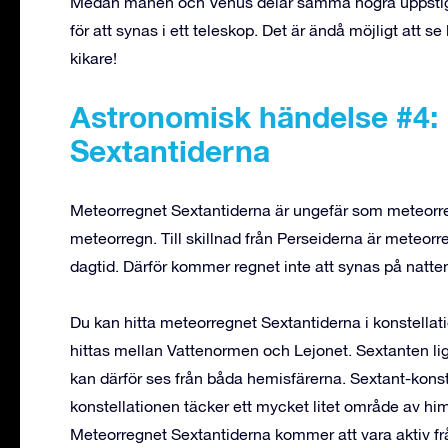
Medan månen och Venus delar samma högra uppstigni
för att synas i ett teleskop. Det är ändå möjligt att 
kikare!
Astronomisk händelse #4:
Sextantiderna
Meteorregnet Sextantiderna är ungefär som meteorreg
meteorregn. Till skillnad från Perseiderna är meteor
dagtid. Därför kommer regnet inte att synas på nat
Du kan hitta meteorregnet Sextantiderna i konstella
hittas mellan Vattenormen och Lejonet. Sextanten l
kan därför ses från båda hemisfärerna. Sextant-konste
konstellationen täcker ett mycket litet område av hi
Meteorregnet Sextantiderna kommer att vara aktiv fr