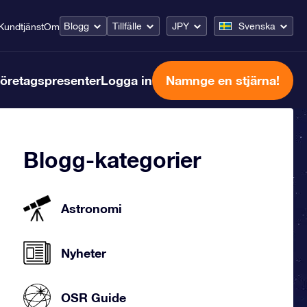
Blogg
Tillfälle
JPY
Svenska
Kundtjänst
Om
öretagspresenter
Logga in
Namnge en stjärna!
Blogg-kategorier
Astronomi
Nyheter
OSR Guide