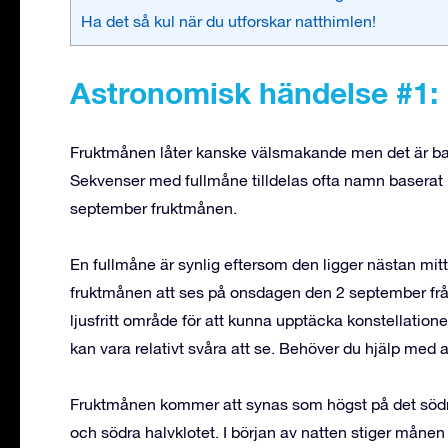
Ha det så kul när du utforskar natthimlen!
Astronomisk händelse #1:
Fruktmånen låter kanske välsmakande men det är b
Sekvenser med fullmåne tilldelas ofta namn baserat på
september fruktmånen.
En fullmåne är synlig eftersom den ligger nästan m
fruktmånen att ses på onsdagen den 2 september från s
ljusfritt område för att kunna upptäcka konstellatio
kan vara relativt svåra att se. Behöver du hjälp med 
Fruktmånen kommer att synas som högst på det södra
och södra halvklotet. I början av natten stiger månen 