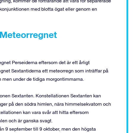
ng, kommer de fortfarande att vara för separerade
se konjunktionen med blotta ögat eller genom en
 Meteorregnet
net Perseiderna eftersom det är ett årligt
regnet Sextantiderna ett meteorregn som inträffar på
ten men under de tidiga morgontimmarna.
tionen Sextanten. Konstellationen Sextanten kan
igger på den södra himlen, nära himmelsekvatorn och
llationen kan vara svår att hitta eftersom
mlen och är ganska svagt.
ån 9 september till 9 oktober, men den högsta