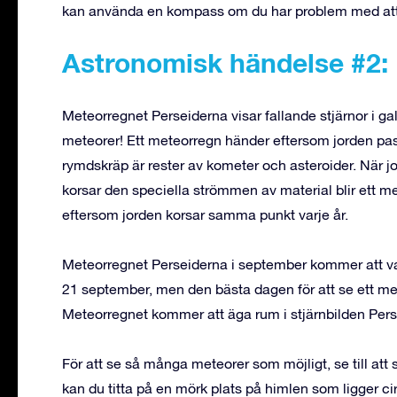
kan använda en kompass om du har problem med att 
Astronomisk händelse #2:
Meteorregnet Perseiderna visar fallande stjärnor i gal
meteorer! Ett meteorregn händer eftersom jorden pa
rymdskräp är rester av kometer och asteroider. När j
korsar den speciella strömmen av material blir ett m
eftersom jorden korsar samma punkt varje år.
Meteorregnet Perseiderna i september kommer att va
21 september, men den bästa dagen för att se ett m
Meteorregnet kommer att äga rum i stjärnbilden Perseu
För att se så många meteorer som möjligt, se till att 
kan du titta på en mörk plats på himlen som ligger ci