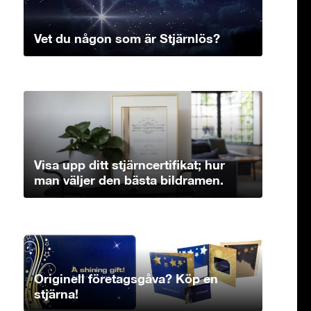
Vet du någon som är Stjärnlös?
Visa upp ditt stjärncertifikat; hur
man väljer den bästa bildramen.
Originell företagsgåva? Köp en
stjärna!