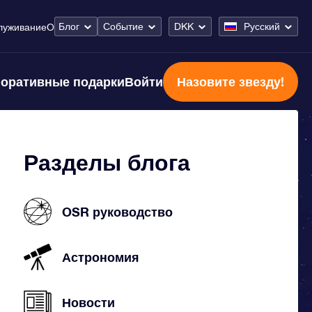
Блог
Событие
DKK
Русский
луживание
О
оративные подарки
Войти
Назовите звезду!
Разделы блога
OSR руководство
Астрономия
Новости