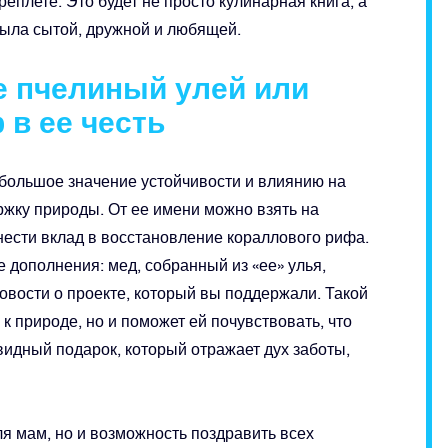
плете. Это будет не просто кулинарная книга, а
была сытой, дружной и любящей.
е пчелиный улей или
 в ее честь
 большое значение устойчивости и влиянию на
жку природы. От ее имени можно взять на
нести вклад в восстановление кораллового рифа.
 дополнения: мед, собранный из «ее» улья,
вости о проекте, который вы поддержали. Такой
к природе, но и поможет ей почувствовать, что
видный подарок, который отражает дух заботы,
ля мам, но и возможность поздравить всех