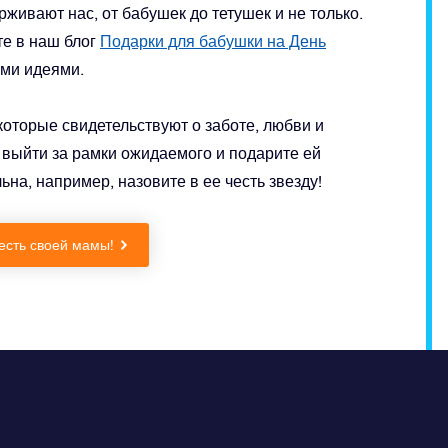
живают нас, от бабушек до тетушек и не только.
е в наш блог
Подарки для бабушки на День
ыми идеями.
которые свидетельствуют о заботе, любви и
 выйти за рамки ожидаемого и подарите ей
ьна, например, назовите в ее честь звезду!
честь своей мамы!