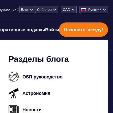
Блог
Событие
CAD
Русский
луживание
О
оративные подарки
Войти
Назовите звезду!
Разделы блога
OSR руководство
Астрономия
Новости