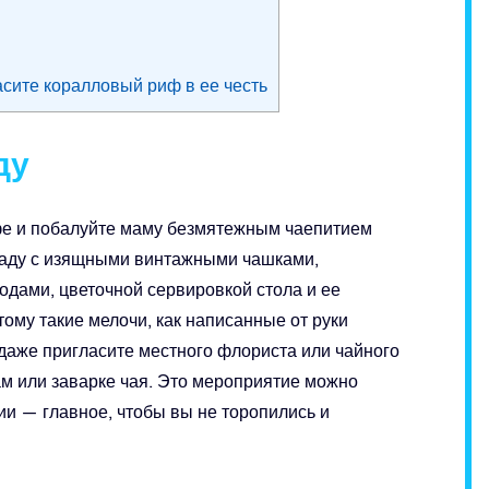
асите коралловый риф в ее честь
ду
фе и побалуйте маму безмятежным чаепитием
 саду с изящными винтажными чашками,
дами, цветочной сервировкой стола и ее
ому такие мелочи, как написанные от руки
 даже пригласите местного флориста или чайного
ам или заварке чая. Это мероприятие можно
и — главное, чтобы вы не торопились и