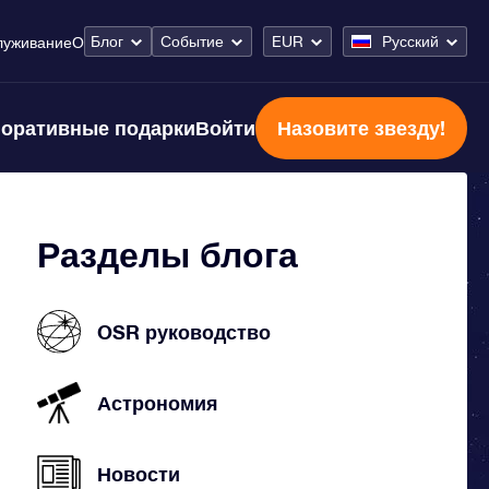
Блог
Событие
EUR
Русский
луживание
О
оративные подарки
Войти
Назовите звезду!
Разделы блога
OSR руководство
Астрономия
Новости