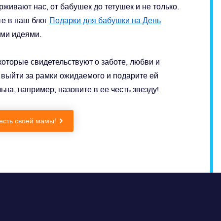
живают нас, от бабушек до тетушек и не только.
е в наш блог
Подарки для бабушки на День
ыми идеями.
которые свидетельствуют о заботе, любви и
 выйти за рамки ожидаемого и подарите ей
ьна, например, назовите в ее честь звезду!
честь своей мамы!