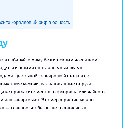
асите коралловый риф в ее честь
ду
фе и побалуйте маму безмятежным чаепитием
 саду с изящными винтажными чашками,
дами, цветочной сервировкой стола и ее
ому такие мелочи, как написанные от руки
 даже пригласите местного флориста или чайного
ам или заварке чая. Это мероприятие можно
и — главное, чтобы вы не торопились и