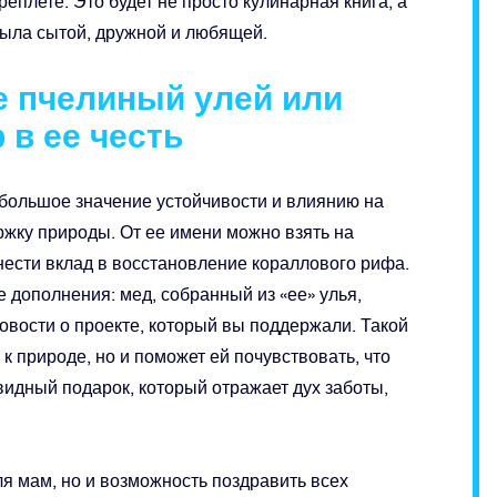
плете. Это будет не просто кулинарная книга, а
была сытой, дружной и любящей.
е пчелиный улей или
 в ее честь
 большое значение устойчивости и влиянию на
жку природы. От ее имени можно взять на
нести вклад в восстановление кораллового рифа.
 дополнения: мед, собранный из «ее» улья,
вости о проекте, который вы поддержали. Такой
к природе, но и поможет ей почувствовать, что
видный подарок, который отражает дух заботы,
ля мам, но и возможность поздравить всех