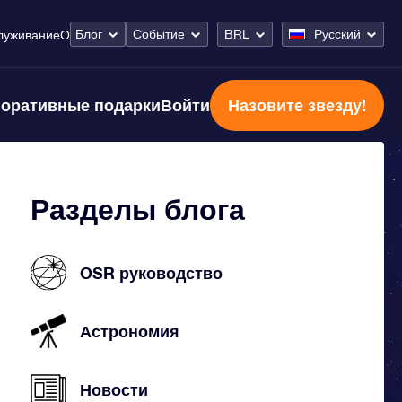
Блог
Событие
BRL
Русский
луживание
О
оративные подарки
Войти
Назовите звезду!
Разделы блога
OSR руководство
Астрономия
Новости