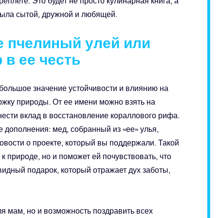
плете. Это будет не просто кулинарная книга, а
была сытой, дружной и любящей.
е пчелиный улей или
 в ее честь
 большое значение устойчивости и влиянию на
жку природы. От ее имени можно взять на
нести вклад в восстановление кораллового рифа.
 дополнения: мед, собранный из «ее» улья,
вости о проекте, который вы поддержали. Такой
к природе, но и поможет ей почувствовать, что
видный подарок, который отражает дух заботы,
ля мам, но и возможность поздравить всех