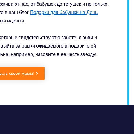
живают нас, от бабушек до тетушек и не только.
е в наш блог
Подарки для бабушки на День
ыми идеями.
которые свидетельствуют о заботе, любви и
 выйти за рамки ожидаемого и подарите ей
ьна, например, назовите в ее честь звезду!
честь своей мамы!