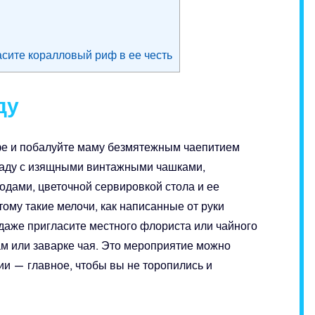
асите коралловый риф в ее честь
ду
фе и побалуйте маму безмятежным чаепитием
 саду с изящными винтажными чашками,
дами, цветочной сервировкой стола и ее
ому такие мелочи, как написанные от руки
 даже пригласите местного флориста или чайного
ам или заварке чая. Это мероприятие можно
и — главное, чтобы вы не торопились и