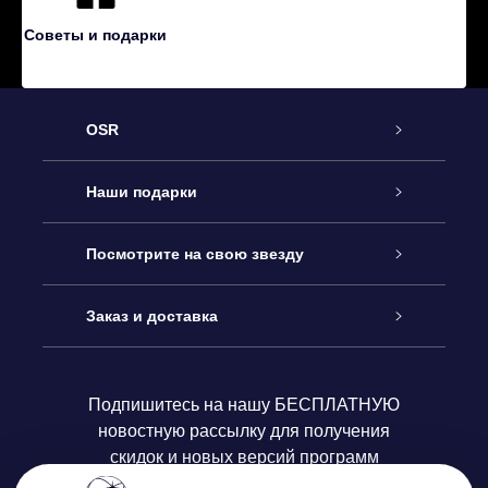
Советы и подарки
OSR
Обслуживание
Наши подарки
Как с нами связаться
Онлайн подарок Online Star Gift
Посмотрите на свою звезду
Блог
Подарочный набор OSR
Звездный реестр
Заказ и доставка
Часто задаваемые вопросы
Подарок Super Star Gift
приложения OSR Star Finder
Логин пользователя
Подпишитесь на нашу БЕСПЛАТНУЮ
новостную рассылку для получения
Отзывы
Подарочная карта OSR
Персонализированная страница Star Page
Платежная информация
скидок и новых версий программ