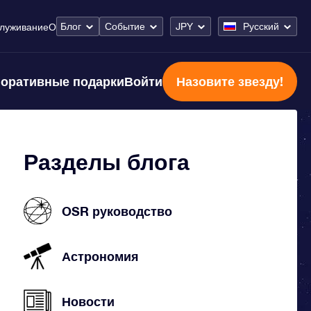
Блог
Событие
JPY
Русский
луживание
О
оративные подарки
Войти
Назовите звезду!
Разделы блога
OSR руководство
Астрономия
Новости