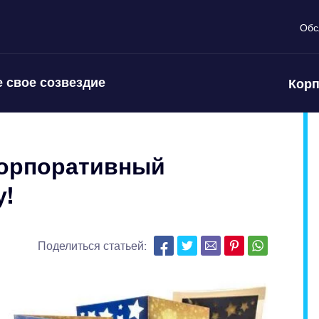
Обс
 свое созвездие
Корп
корпоративный
у!
Поделиться статьей: