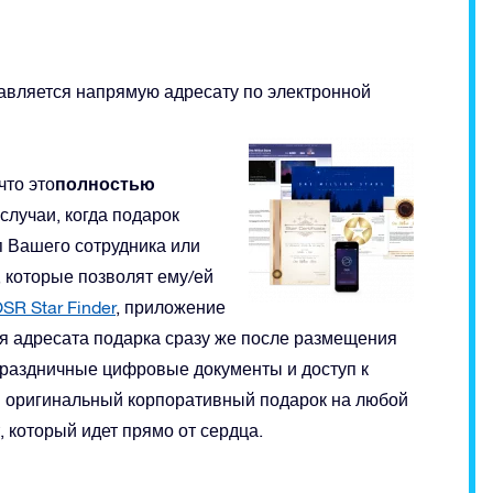
авляется напрямую адресату по электронной
полностью
что это
 случаи, когда подарок
п Вашего сотрудника или
 которые позволят ему/ей
SR Star Finder
, приложение
ля адресата подарка сразу же после размещения
праздничные цифровые документы и доступ к
м оригинальный корпоративный подарок на любой
 который идет прямо от сердца.