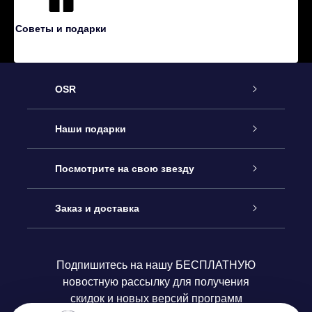
Советы и подарки
OSR
Обслуживание
Наши подарки
Как с нами связаться
Онлайн подарок Online Star Gift
Посмотрите на свою звезду
Блог
Подарочный набор OSR
Звездный реестр
Заказ и доставка
Часто задаваемые вопросы
Подарок Super Star Gift
приложения OSR Star Finder
Логин пользователя
Подпишитесь на нашу БЕСПЛАТНУЮ
новостную рассылку для получения
Отзывы
Подарочная карта OSR
Персонализированная страница Star Page
Платежная информация
скидок и новых версий программ