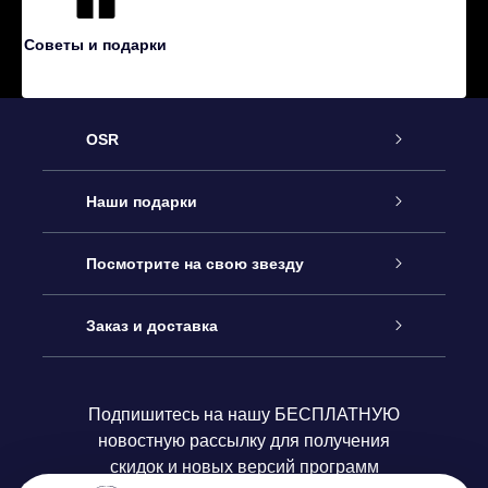
Советы и подарки
OSR
Обслуживание
Наши подарки
Как с нами связаться
Онлайн подарок Online Star Gift
Посмотрите на свою звезду
Блог
Подарочный набор OSR
Звездный реестр
Заказ и доставка
Часто задаваемые вопросы
Подарок Super Star Gift
приложения OSR Star Finder
Логин пользователя
Подпишитесь на нашу БЕСПЛАТНУЮ
новостную рассылку для получения
Отзывы
Подарочная карта OSR
Персонализированная страница Star Page
Платежная информация
скидок и новых версий программ