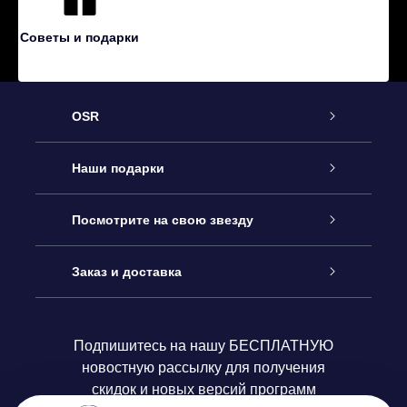
Советы и подарки
OSR
Обслуживание
Наши подарки
Как с нами связаться
Онлайн подарок Online Star Gift
Посмотрите на свою звезду
Блог
Подарочный набор OSR
Звездный реестр
Заказ и доставка
Часто задаваемые вопросы
Подарок Super Star Gift
приложения OSR Star Finder
Логин пользователя
Подпишитесь на нашу БЕСПЛАТНУЮ
новостную рассылку для получения
Отзывы
Подарочная карта OSR
Персонализированная страница Star Page
Платежная информация
скидок и новых версий программ