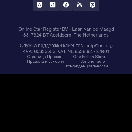
VR-приложение Fly me to the stars
Созвездиях
Online Star Register BV
- Laan van de Maagd
83, 7324 BT Apeldoorn, The Netherlands
Служба поддержки клиентов:
help@osr.org
KVK: 60333553, VAT: NL 8538.62.722B01
Cтраница Пресса
One Million Stars
Правила и условия
Заявление о
конфиденциальности