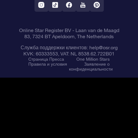
VR-приложение Fly me to the stars
Созвездиях
Online Star Register BV
- Laan van de Maagd
83, 7324 BT Apeldoorn, The Netherlands
Служба поддержки клиентов:
help@osr.org
KVK: 60333553, VAT: NL 8538.62.722B01
Cтраница Пресса
One Million Stars
Правила и условия
Заявление о
конфиденциальности